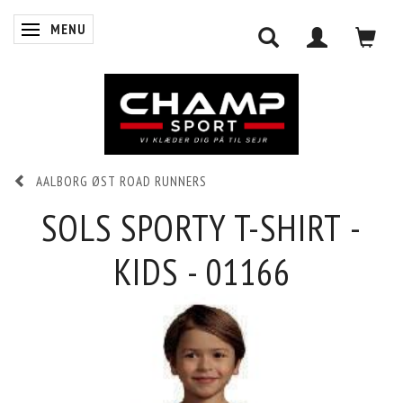
MENU
SKIFTE NAVIGATION
AALBORG ØST ROAD RUNNERS
0
INDKØBSKURV
SOLS SPORTY T-SHIRT -
KIDS - 01166
LOG IND