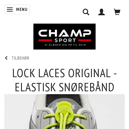
MENU
SKIFTE NAVIGATION
TILBEHØR
0
INDKØBSKURV
LOCK LACES ORIGINAL -
ELASTISK SNØREBÅND
LOG IND