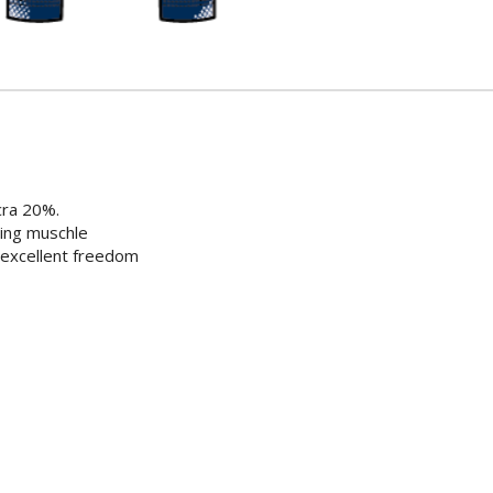
cra 20%.
cing muschle
excellent freedom