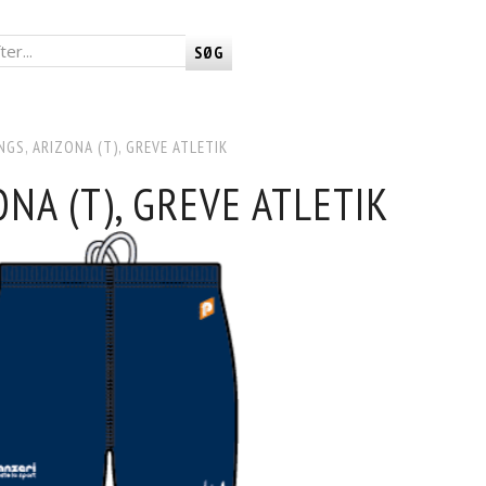
SØG
NGS, ARIZONA (T), GREVE ATLETIK
ONA (T), GREVE ATLETIK