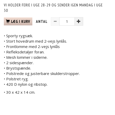
VI HOLDER FERIE I UGE 28-29 OG SENDER IGEN MANDAG I UGE
30
LÆG I KURV
ANTAL
• Sporty rygsæk.
• Stort hovedrum med 2-vejs lynlås.
• Frontlomme med 2-vejs lynlås
• Refleksdetaljer foran.
• Mesh lommer i siderne.
• 2 sidespænder.
• Brystspænde.
• Polstrede og justerbare skulderstropper.
• Polstret ryg.
• 420 D nylon og ribstop.
• 30 x 42 x 14 cm.