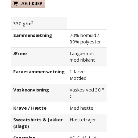
LÆG I KURV
330 g/m²
Sammensætning
70% bomuld /
30% polyester
Ærme
Langærmet
med ribkant
Farvesammensætning
1 farve
Mottled
Vaskeanvisning
Vaskes ved 30 °
C
Krave / Hætte
Med hætte
Sweatshirts & Jakker
Hættetrøjer
(slags)
Størrelse
XS, S, M, L, XL,