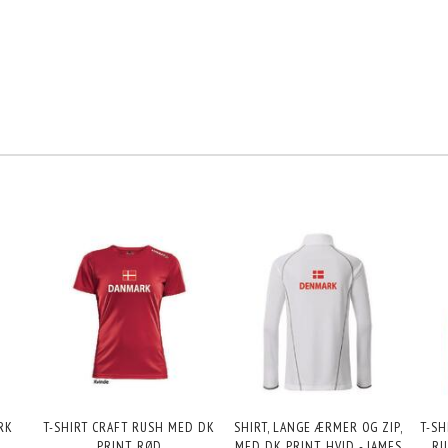
ARK
T-SHIRT CRAFT RUSH MED DK
SHIRT, LANGE ÆRMER OG ZIP,
T-SH
PRINT, RØD
MED DK PRINT, HVID - JAMES
RU