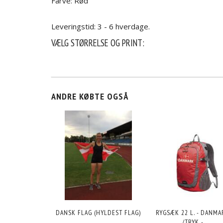
Farve: Rød
Leveringstid: 3 - 6 hverdage.
VÆLG STØRRELSE OG PRINT:
ANDRE KØBTE OGSÅ
DANSK FLAG (HYLDEST FLAG)
RYGSÆK 22 L. - DANM
/TRYK -