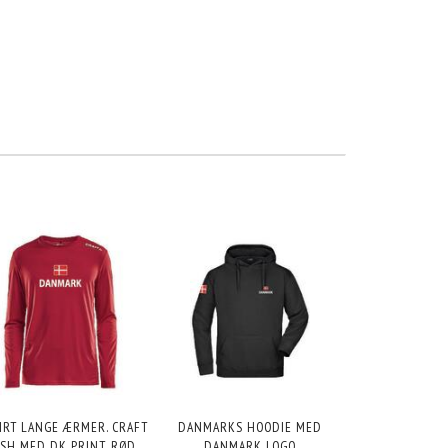
IRT LANGE ÆRMER. CRAFT
DANMARKS HOODIE MED
SH MED DK PRINT, RØD
DANMARK LOGO