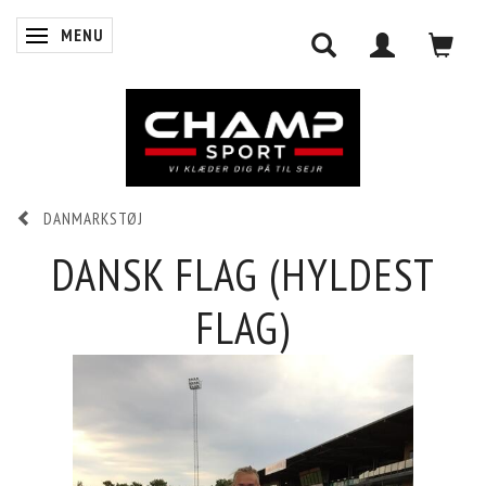
MENU
SKIFTE NAVIGATION
DANMARKSTØJ
0
INDKØBSKURV
DANSK FLAG (HYLDEST
FLAG)
LOG IND