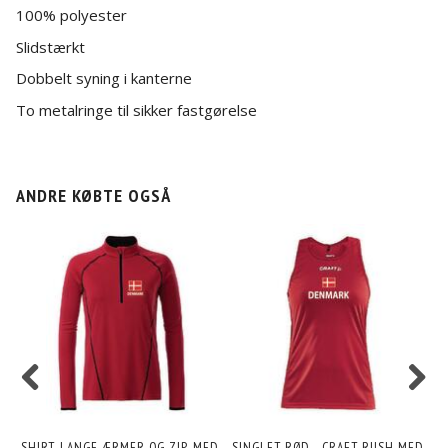
100% polyester
Slidstærkt
Dobbelt syning i kanterne
To metalringe til sikker fastgørelse
ANDRE KØBTE OGSÅ
SHIRT, LANGE ÆRMER OG ZIP, MED
SINGLET RØD - CRAFT RUSH MED